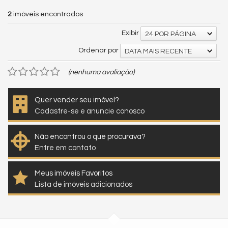
2
imóveis encontrados
Exibir
24 POR PÁGINA
Ordenar por
DATA MAIS RECENTE
(nenhuma avaliação)
Quer vender seu imóvel?
Cadastre-se e anuncie conosco
Não encontrou o que procurava?
Entre em contato
Meus imóveis Favoritos
Lista de imóveis adicionados