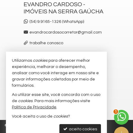
EVANDRO CARDOSO -
IMÓVEIS NA SERRA GAÚCHA
(54) 9.9165-1326 (WhatsApp)
evandrocardosocorretor@gmail.com
trabalhe conosco
Utilizamos
cookies
para oferecer melhor
VEJA MAIS
experiência, melhorar o desempenho,
receba nosso newsletter
analisar como você interage em nosso site e
gravar informações coletadas por meio de
cadastre seu imóvel
formulários.
imóveis favoritos
Ao utilizar esse site, você concorda com o uso
de
cookies
. Para mais informações visite
mapa de imóveis
Política de Privacidade
.
1
Você aceita o uso de
cookies
?
©
2026
CRECI/RS 58.948-F
Política de Privacidade
aceito cookies