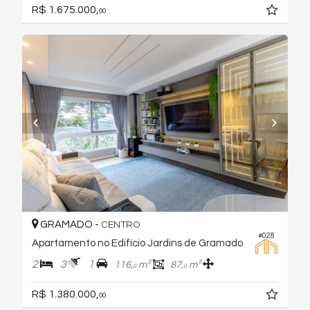
R$ 1.675.000,
00
GRAMADO -
CENTRO
#028
Apartamento no Edifício Jardins de Gramado
2
3
1
116,
m²
87,
m²
0
0
R$ 1.380.000,
00