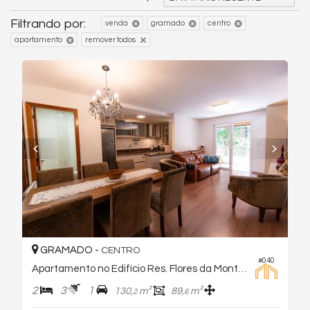
Filtrando por:
venda
gramado
centro
apartamento
remover todos
GRAMADO -
CENTRO
#040
Apartamento no Edifício Res. Flores da Montanha
2
3
1
130,
m²
89,
m²
2
6