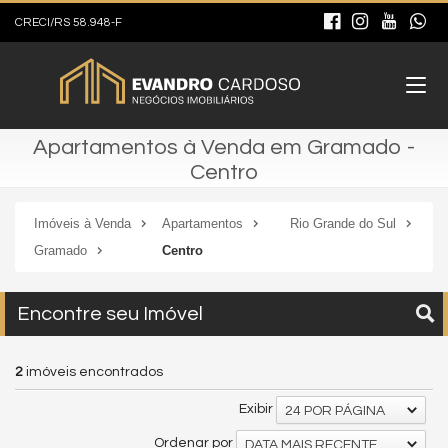
CRECI/RS 58.948-F
Apartamentos à Venda em Gramado -
Centro
Imóveis à Venda
Apartamentos
Rio Grande do Sul
Gramado
Centro
Encontre seu Imóvel
2
imóveis encontrados
Exibir
24 POR PÁGINA
Ordenar por
DATA MAIS RECENTE