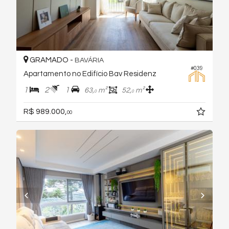
GRAMADO -
BAVÁRIA
#039
Apartamento no Edifício Bav Residenz
1
2
1
63,
m²
52,
m²
0
0
R$ 989.000,
00