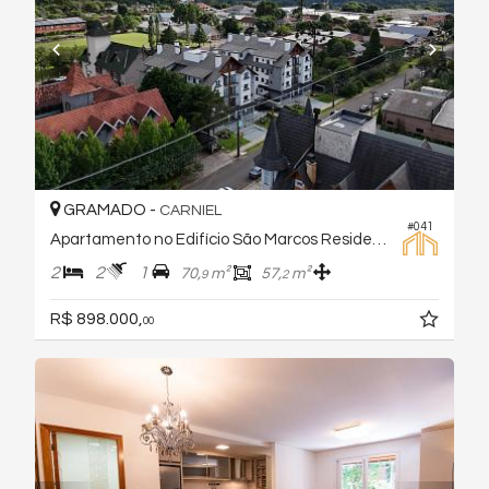
GRAMADO -
CARNIEL
#041
Apartamento no Edifício São Marcos Residence
2
2
1
70,
m²
57,
m²
9
2
R$ 898.000,
00