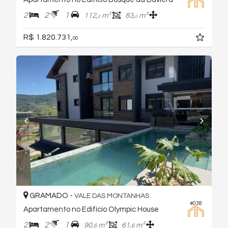
2
2
1
112,
m²
83,
m²
0
0
R$ 1.820.731,
00
GRAMADO -
VALE DAS MONTANHAS
#038
Apartamento no Edifício Olympic House
2
2
1
90,
m²
61,
m²
6
6