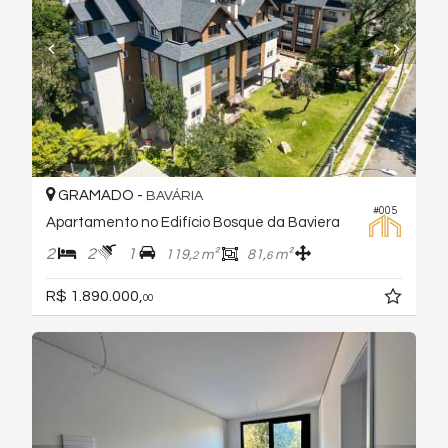
GRAMADO -
BAVÁRIA
#005
Apartamento no Edifício Bosque da Baviera
2
2
1
119,
m²
81,
m²
2
6
R$ 1.890.000,
00