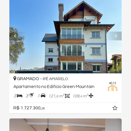
GRAMADO -
IPÊ AMARELO
#013
Apartamento no Edifício Green Mountain
3
3
1
121,
m²
109,
m²
9
4
R$ 1.727.300,
00