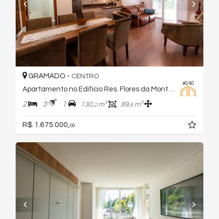
GRAMADO -
CENTRO
#040
Apartamento no Edifício Res. Flores da Montanha
2
3
1
130,
m²
89,
m²
2
6
R$ 1.675.000,
00