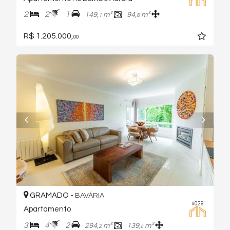
2
2
1
149,
m²
94,
m²
1
6
R$ 1.205.000,
00
GRAMADO -
BAVÁRIA
#029
Apartamento
3
4
2
294,
m²
139,
m²
2
0