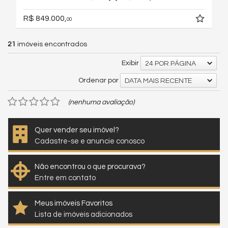
R$ 849.000,
00
21
imóveis encontrados
Exibir
24 POR PÁGINA
Ordenar por
DATA MAIS RECENTE
(nenhuma avaliação)
Quer vender seu imóvel?
Cadastre-se e anuncie conosco
Não encontrou o que procurava?
Entre em contato
Meus imóveis Favoritos
Lista de imóveis adicionados