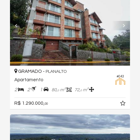
GRAMADO -
PLANALTO
#043
Apartamento
2
2
1
80,
m²
72,
m²
0
0
R$ 1.290.000,
00