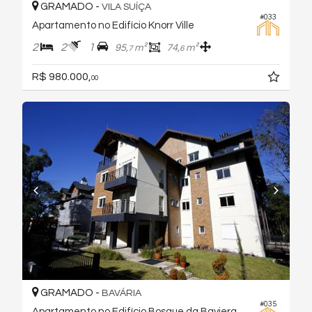
GRAMADO -
VILA SUÍÇA
#033
Apartamento no Edifício Knorr Ville
2
2
1
95,
m²
74,
m²
7
6
R$ 980.000,
00
GRAMADO -
BAVÁRIA
#035
Apartamento no Edifício Bosque da Baviera