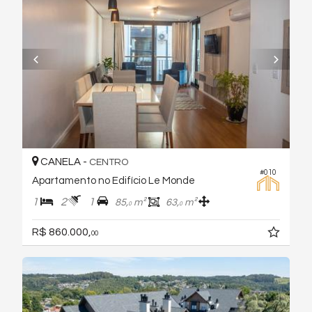
CANELA -
CENTRO
#010
Apartamento no Edifício Le Monde
1
2
1
85,
m²
63,
m²
0
0
R$ 860.000,
00