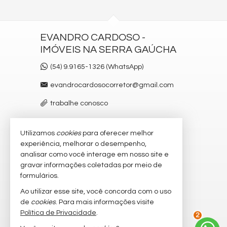
EVANDRO CARDOSO -
IMÓVEIS NA SERRA GAÚCHA
(54) 9.9165-1326 (WhatsApp)
evandrocardosocorretor@gmail.com
trabalhe conosco
Utilizamos
cookies
para oferecer melhor
VEJA MAIS
experiência, melhorar o desempenho,
receba nosso newsletter
analisar como você interage em nosso site e
gravar informações coletadas por meio de
cadastre seu imóvel
formulários.
imóveis favoritos
Ao utilizar esse site, você concorda com o uso
de
cookies
. Para mais informações visite
3
mapa de imóveis
Política de Privacidade
.