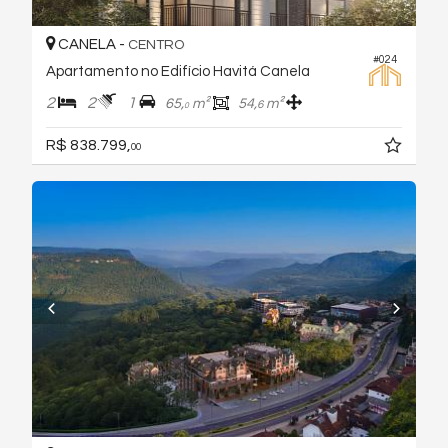
CANELA -
CENTRO
#024
Apartamento no Edifício Havitá Canela
2
2
1
65,
m²
54,
m²
6
0
R$ 838.799,
00