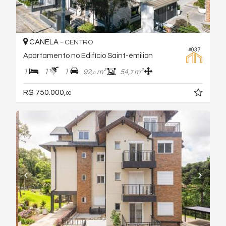
CANELA -
CENTRO
#037
Apartamento no Edifício Saint-émilion
1
1
1
92,
m²
54,
m²
7
0
R$ 750.000,
00