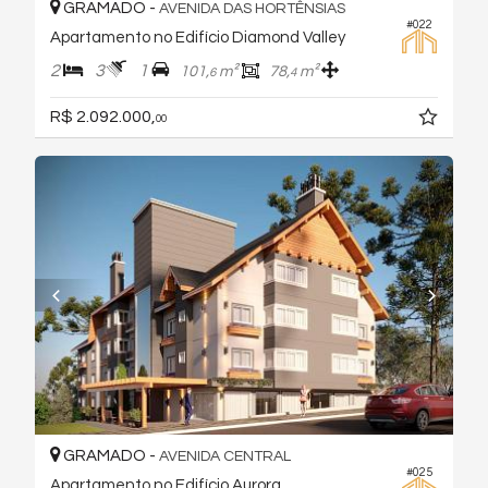
GRAMADO -
AVENIDA DAS HORTÊNSIAS
#022
Apartamento no Edifício Diamond Valley
2
3
1
101,
m²
78,
m²
6
4
R$ 2.092.000,
00
GRAMADO -
AVENIDA CENTRAL
#025
Apartamento no Edifício Aurora