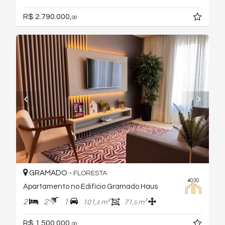
R$ 2.790.000,
00
GRAMADO -
FLORESTA
#030
Apartamento no Edifício Gramado Haus
2
2
1
101,
m²
71,
m²
5
5
R$ 1.500.000,
00