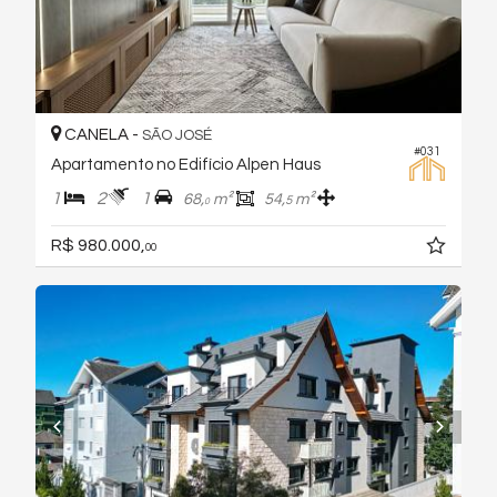
CANELA -
SÃO JOSÉ
#031
Apartamento no Edifício Alpen Haus
1
2
1
68,
m²
54,
m²
5
0
R$ 980.000,
00