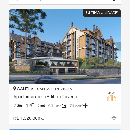
ÚLTIMA UNIDADE
CANELA -
SANTA TEREZINHA
#023
Apartamento no Edifício Ravena
2
3
1
99,
m²
79,
m²
7
0
R$ 1.320.000,
00