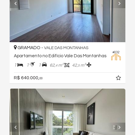
GRAMADO -
VALE DAS MONTANHAS
#032
Apartamento no Edifício Vale Das Montanhas
1
1
1
62,
m²
42,
m²
4
5
R$ 640.000,
00