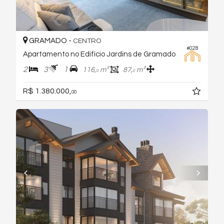
GRAMADO -
CENTRO
#028
Apartamento no Edifício Jardins de Gramado
2
3
1
116,
m²
87,
m²
0
0
R$ 1.380.000,
00