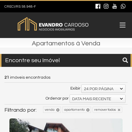
CRECI/RS 58.948-F
Apartamentos à Venda
Encontre seu Imóvel
21
imóveis encontrados
Exibir
24 POR PÁGINA
Ordenar por
DATA MAIS RECENTE
Filtrando por:
venda
apartamento
remover todos