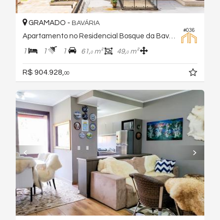
GRAMADO -
BAVÁRIA
#036
Apartamento no Residencial Bosque da Baviera
1
1
1
61,
m²
49,
m²
0
0
R$ 904.928,
00