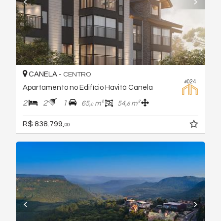
CANELA -
CENTRO
#024
Apartamento no Edifício Havitá Canela
2
2
1
65,
m²
54,
m²
6
0
R$ 838.799,
00