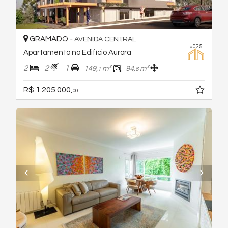
GRAMADO -
AVENIDA CENTRAL
#025
Apartamento no Edifício Aurora
2
2
1
149,
m²
94,
m²
1
6
R$ 1.205.000,
00