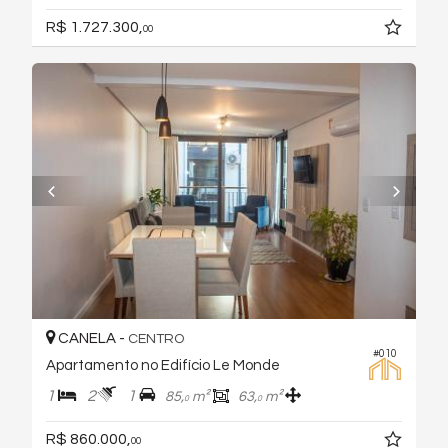
R$ 1.727.300,
00
CANELA -
CENTRO
#010
Apartamento no Edifício Le Monde
1
2
1
85,
m²
63,
m²
0
0
R$ 860.000,
00