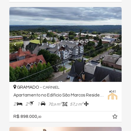
GRAMADO -
CARNIEL
#041
Apartamento no Edifício São Marcos Residence
2
2
1
70,
m²
57,
m²
9
2
R$ 898.000,
00