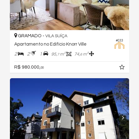
GRAMADO -
VILA SUÍÇA
#033
Apartamento no Edifício Knorr Ville
2
2
1
95,
m²
74,
m²
7
6
R$ 980.000,
00