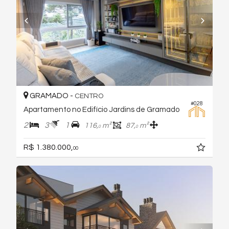
GRAMADO -
CENTRO
#028
Apartamento no Edifício Jardins de Gramado
2
3
1
116,
m²
87,
m²
0
0
R$ 1.380.000,
00