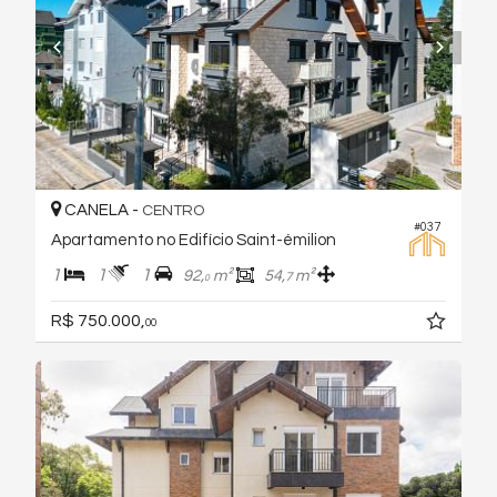
CANELA -
CENTRO
#037
Apartamento no Edifício Saint-émilion
1
1
1
92,
m²
54,
m²
7
0
R$ 750.000,
00