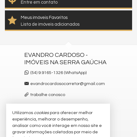
Entre em contato
Meus imóveis Favoritos
Lista de imóveis adicionados
EVANDRO CARDOSO -
IMÓVEIS NA SERRA GAÚCHA
(54) 9.9165-1326 (WhatsApp)
evandrocardosocorretor@gmail.com
trabalhe conosco
Utilizamos
cookies
para oferecer melhor
VEJA MAIS
experiência, melhorar o desempenho,
receba nosso newsletter
analisar como você interage em nosso site e
gravar informações coletadas por meio de
cadastre seu imóvel