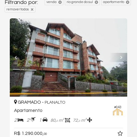
Filtrando por:
venda
rio grande do sul
apartamento
remover todos
GRAMADO -
PLANALTO
#043
Apartamento
2
2
1
80,
m²
72,
m²
0
0
R$ 1.290.000,
00