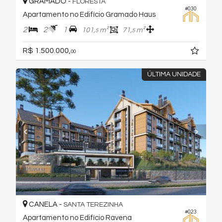
GRAMADO -
FLORESTA
#030
Apartamento no Edifício Gramado Haus
2
2
1
101,
m²
71,
m²
5
5
R$ 1.500.000,
00
ÚLTIMA UNIDADE
CANELA -
SANTA TEREZINHA
#023
Apartamento no Edifício Ravena