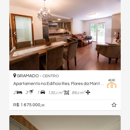
GRAMADO -
CENTRO
#040
Apartamento no Edifício Res. Flores da Montanha
2
3
1
130,
m²
89,
m²
2
6
R$ 1.675.000,
00