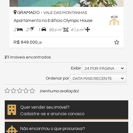
GRAMADO -
VALE DAS MONTANHAS
#038
Apartamento no Edifício Olympic House
2
2
1
90,
m²
61,
m²
6
6
R$ 849.000,
00
21
imóveis encontrados
Exibir
24 POR PÁGINA
Ordenar por
DATA MAIS RECENTE
(nenhuma avaliação)
Quer vender seu imóvel?
Cadastre-se e anuncie conosco
Não encontrou o que procurava?