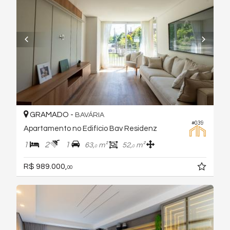
GRAMADO -
BAVÁRIA
#039
Apartamento no Edifício Bav Residenz
1
2
1
63,
m²
52,
m²
0
0
R$ 989.000,
00