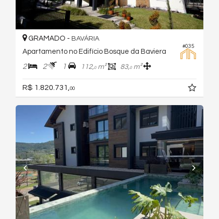
GRAMADO -
BAVÁRIA
#035
Apartamento no Edifício Bosque da Baviera
2
2
1
112,
m²
83,
m²
0
0
R$ 1.820.731,
00