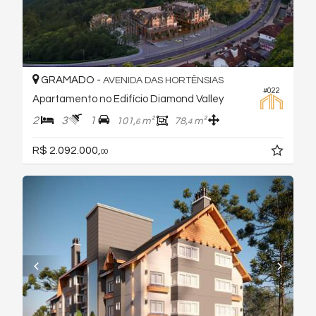
GRAMADO -
AVENIDA DAS HORTÊNSIAS
#022
Apartamento no Edifício Diamond Valley
2
3
1
101,
m²
78,
m²
6
4
R$ 2.092.000,
00