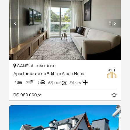
CANELA -
SÃO JOSÉ
#031
Apartamento no Edifício Alpen Haus
1
2
1
68,
m²
54,
m²
5
0
R$ 980.000,
00