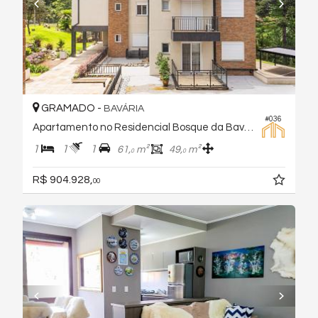
GRAMADO -
BAVÁRIA
#036
Apartamento no Residencial Bosque da Baviera
1
1
1
61,
m²
49,
m²
0
0
R$ 904.928,
00