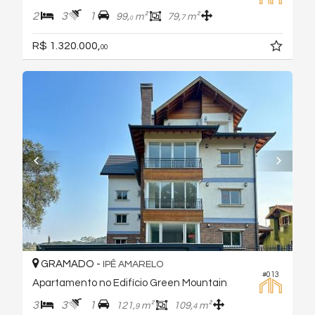
2
3
1
99,
m²
79,
m²
7
0
R$ 1.320.000,
00
GRAMADO -
IPÊ AMARELO
#013
Apartamento no Edifício Green Mountain
3
3
1
121,
m²
109,
m²
9
4