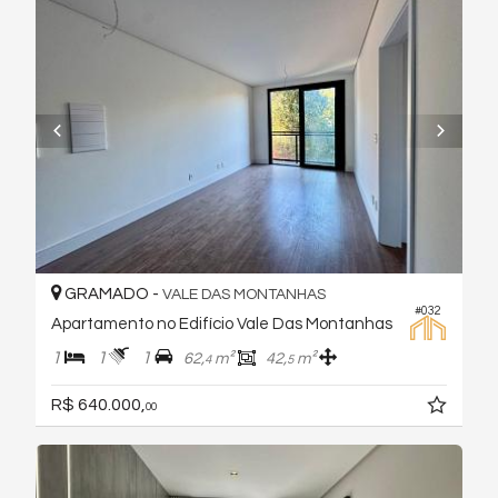
GRAMADO -
VALE DAS MONTANHAS
#032
Apartamento no Edifício Vale Das Montanhas
1
1
1
62,
m²
42,
m²
4
5
R$ 640.000,
00