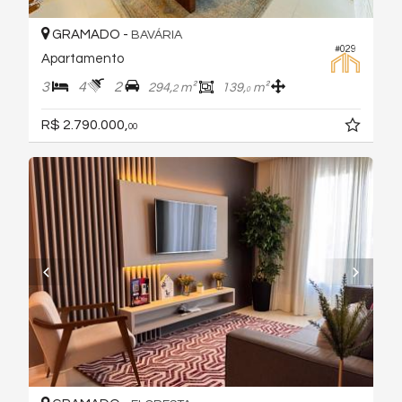
GRAMADO -
BAVÁRIA
#029
Apartamento
3
4
2
294,
m²
139,
m²
2
0
R$ 2.790.000,
00