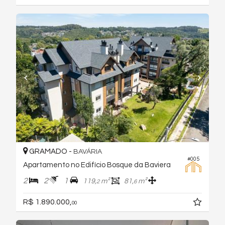
GRAMADO -
BAVÁRIA
#005
Apartamento no Edifício Bosque da Baviera
2
2
1
119,
m²
81,
m²
2
6
R$ 1.890.000,
00