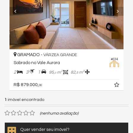
GRAMADO -
VÁRZEA GRANDE
#034
Sobrado no Vale Aurora
2
3
1
95,
m²
82,
m²
5
0
R$ 879.000,
00
1
imóvel encontrado
(nenhuma avaliação)
Quer vender seu imóvel?