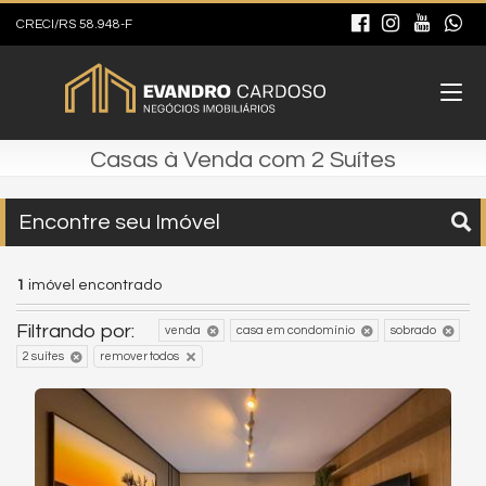
CRECI/RS 58.948-F
Casas à Venda com 2 Suítes
Encontre seu Imóvel
1
imóvel encontrado
Filtrando por:
venda
casa em condomínio
sobrado
2 suítes
remover todos