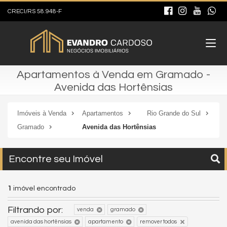
CRECI/RS 58.948-F
Apartamentos à Venda em Gramado -
Avenida das Hortênsias
Imóveis à Venda
Apartamentos
Rio Grande do Sul
Gramado
Avenida das Hortênsias
Encontre seu Imóvel
1
imóvel encontrado
Filtrando por:
venda
gramado
avenida das hortênsias
apartamento
remover todos