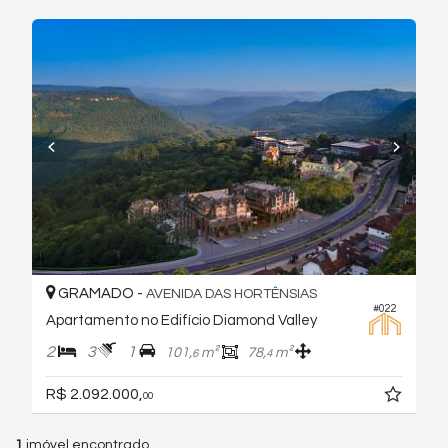
GRAMADO -
AVENIDA DAS HORTÊNSIAS
#022
Apartamento no Edifício Diamond Valley
2
3
1
101,
m²
78,
m²
6
4
R$ 2.092.000,
00
1
imóvel encontrado