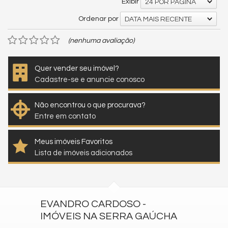
Exibir
24 POR PÁGINA
Ordenar por
DATA MAIS RECENTE
(nenhuma avaliação)
Quer vender seu imóvel?
Cadastre-se e anuncie conosco
Não encontrou o que procurava?
Entre em contato
Meus imóveis Favoritos
Lista de imóveis adicionados
EVANDRO CARDOSO -
IMÓVEIS NA SERRA GAÚCHA