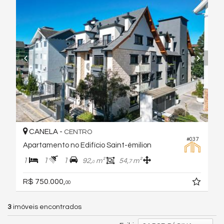
CANELA -
CENTRO
#037
Apartamento no Edifício Saint-émilion
1
1
1
92,
m²
54,
m²
7
0
R$ 750.000,
00
3
imóveis encontrados