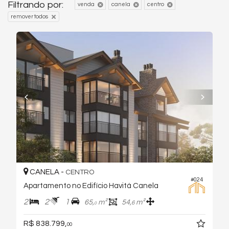
Filtrando por:
venda
canela
centro
remover todos
CANELA -
CENTRO
#024
Apartamento no Edifício Havitá Canela
2
2
1
65,
m²
54,
m²
6
0
R$ 838.799,
00