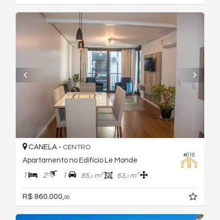
CANELA -
CENTRO
#010
Apartamento no Edifício Le Monde
1
2
1
85,
m²
63,
m²
0
0
R$ 860.000,
00