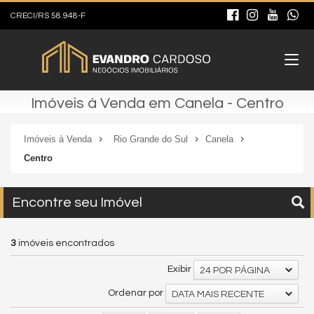
CRECI/RS 58.948-F
Imóveis à Venda em Canela - Centro
Imóveis à Venda
Rio Grande do Sul
Canela
Centro
Encontre seu Imóvel
3
imóveis encontrados
Exibir
24 POR PÁGINA
Ordenar por
DATA MAIS RECENTE