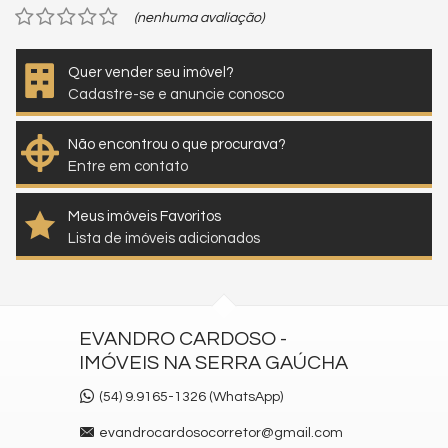
(nenhuma avaliação)
Quer vender seu imóvel?
Cadastre-se e anuncie conosco
Não encontrou o que procurava?
Entre em contato
Meus imóveis Favoritos
Lista de imóveis adicionados
EVANDRO CARDOSO -
IMÓVEIS NA SERRA GAÚCHA
(54) 9.9165-1326 (WhatsApp)
evandrocardosocorretor@gmail.com