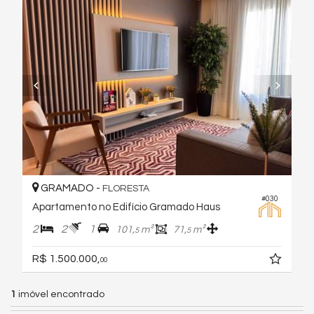
GRAMADO -
FLORESTA
#030
Apartamento no Edifício Gramado Haus
2
2
1
101,
m²
71,
m²
5
5
R$ 1.500.000,
00
1
imóvel encontrado