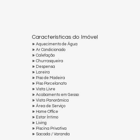
Características do Imóvel
Aquecimento de Água
Ar Condicionado
Calefação
Churrasqueira
Despensa
Lareira
Piso de Madeira
Piso Porcelanato
Vista Livre
Acabamento em Gesso
Vista Panorâmica
Área de Serviço
Home Office
Estar Íntimo
Living
Piscina Privativa
Sacada / Varanda