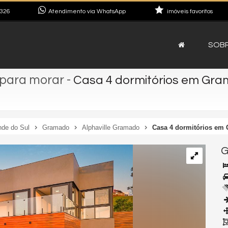
1326
Atendimento via WhatsApp
imóveis favoritos
SOB
 para morar
-
Casa 4 dormitórios em Gr
nde do Sul
Gramado
Alphaville Gramado
Casa 4 dormitórios em
G