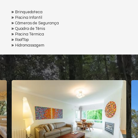
Brinquedoteca
Piscina Infantil
Câmeras de Segurança
Quadra de Tênis
Pìscina Térmica
RoofTop
Hidromassagem