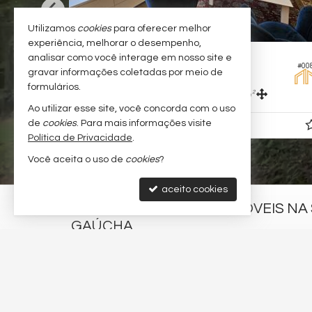
Utilizamos
cookies
para oferecer melhor
experiência, melhorar o desempenho,
AMADO -
GRAMADO 
IPÊ AMARELO
analisar como você interage em nosso site e
#013
gravar informações coletadas por meio de
tamento no Edifício Green Mountain
Apartamento n
formulários.
3
1
2
2
1
121,
m²
109,
m²
9
4
Ao utilizar esse site, você concorda com o uso
de
cookies
. Para mais informações visite
.727.300,
R$ 1.890.000
00
Política de Privacidade
.
Você aceita o uso de
cookies
?
aceito cookies
EVANDRO CARDOSO - IMÓVEIS NA
GAÚCHA
(54) 9.9165-1326 (WhatsApp)
evandrocardosocorretor@gmail.com
trabalhe conosco