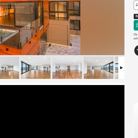
R
f
Os
al