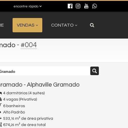
encontre rápido
RE
VENDAS
CONTATO
-
#004
amado
 Gramado
ramado
-
Alphaville Gramado
4 dormitórios (4 suítes)
4 vagas (Privativa)
6 banheiros
Alto Padrão
533,
m² de área privativa
16
674,
m² de área total
26