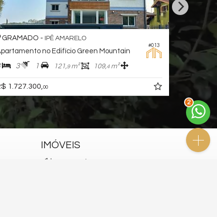
GRAMADO -
A
CENTRO
#035
io Bosque da Baviera
2
3
1
m²
83,
m²
130,
m²
89
2
0
R$ 1.675.000,
00
3
IMÓVEIS
lançamentos
em construção
pronto para morar