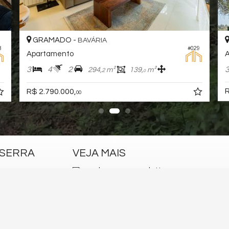
-
GRAMADO -
BAVÁRIA
BAVÁRI
#005
o Edifício Bosque da Baviera
Apartamento no Edifíc
2
2
1
119,
m²
81,
m²
112,
2
6
0
,
R$ 1.820.731,
00
00
 SERRA
VEJA MAIS
receba nosso newsletter
cadastre seu imóvel
mapa de imóveis