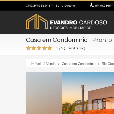
CRECI/RS 58.948-F
- Serra Gaúcha
(54)
9.9165-
Casa em Condomínio
- Pronto
5
/
5
(
1
avaliação)
Imóveis à Venda
Casas em Condomínio
Rio Gra