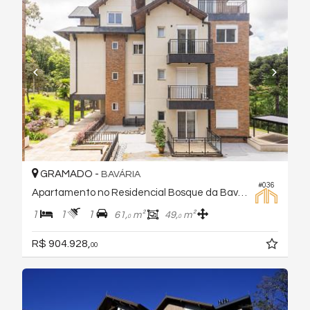
GRAMADO -
BAVÁRIA
#036
Apartamento no Residencial Bosque da Baviera
1
1
1
61,
m²
49,
m²
0
0
R$ 904.928,
00