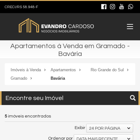
CRECI/RS 58.948-F
Apartamentos à Venda em Gramado -
Bavária
Imóveis à Venda
Apartamentos
Rio Grande do Sul
Gramado
Bavária
Encontre seu Imóvel
5
imóveis encontrados
Exibir
24 POR PÁGINA
Ordenar por
DATA MAIS RECENTE