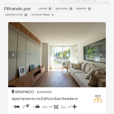
Filtrando por:
venda
gramado
bavária
apartamento
remover todos
GRAMADO -
BAVÁRIA
#039
Apartamento no Edifício Bav Residenz
1
2
1
63,
m²
52,
m²
0
0