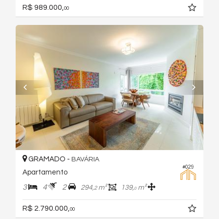
R$ 989.000,
00
GRAMADO -
BAVÁRIA
#029
Apartamento
3
4
2
294,
m²
139,
m²
2
0
R$ 2.790.000,
00