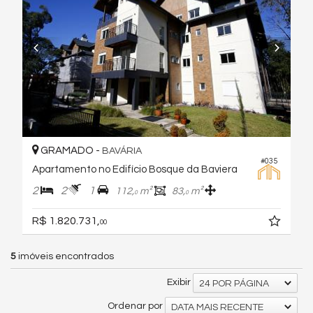
GRAMADO -
BAVÁRIA
#035
Apartamento no Edifício Bosque da Baviera
2
2
1
112,
m²
83,
m²
0
0
R$ 1.820.731,
00
5
imóveis encontrados
Exibir
24 POR PÁGINA
Ordenar por
DATA MAIS RECENTE