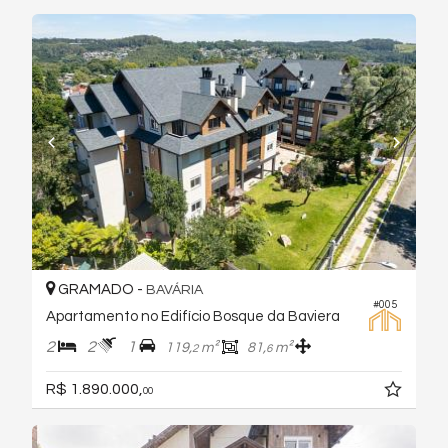
GRAMADO -
BAVÁRIA
#005
Apartamento no Edifício Bosque da Baviera
2
2
1
119,
m²
81,
m²
2
6
R$ 1.890.000,
00